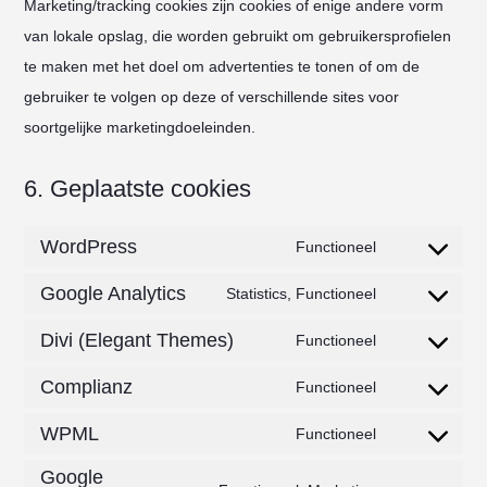
Marketing/tracking cookies zijn cookies of enige andere vorm
van lokale opslag, die worden gebruikt om gebruikersprofielen
te maken met het doel om advertenties te tonen of om de
gebruiker te volgen op deze of verschillende sites voor
soortgelijke marketingdoeleinden.
6. Geplaatste cookies
WordPress
Functioneel
Consent
Google Analytics
to
Statistics, Functioneel
Consent
service
Divi (Elegant Themes)
to
Functioneel
wordpress
Consent
service
Complianz
to
Functioneel
google-
Consent
service
analytics
WPML
to
Functioneel
divi-
Consent
service
Google
(elegant-
to