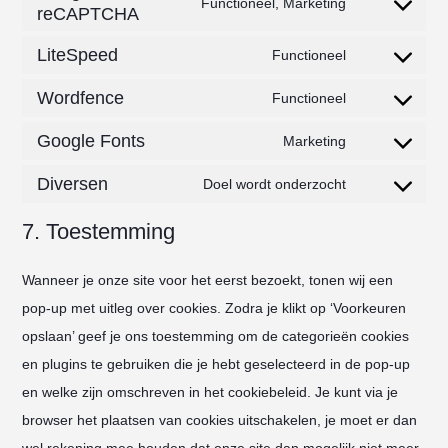
Functioneel, Marketing
complianz
reCAPTCHA
Consent
themes)
service
to
wpml
LiteSpeed
Functioneel
Consent
service
Wordfence
to
Functioneel
google-
Consent
service
recaptcha
Google Fonts
to
Marketing
litespeed
Consent
service
Diversen
to
Doel wordt onderzocht
wordfence
Consent
service
to
7. Toestemming
google-
service
fonts
Wanneer je onze site voor het eerst bezoekt, tonen wij een
diversen
pop-up met uitleg over cookies. Zodra je klikt op ‘Voorkeuren
opslaan’ geef je ons toestemming om de categorieën cookies
en plugins te gebruiken die je hebt geselecteerd in de pop-up
en welke zijn omschreven in het cookiebeleid. Je kunt via je
browser het plaatsen van cookies uitschakelen, je moet er dan