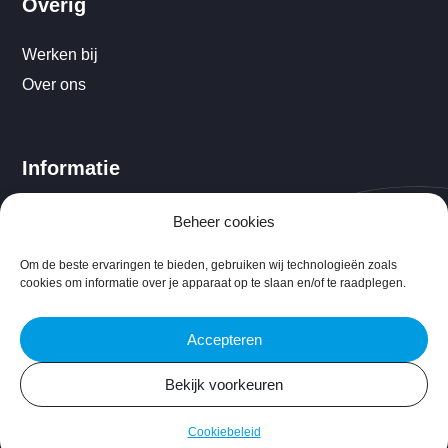
Overig
Werken bij
Over ons
Informatie
Cookiebeleid (EU)
Beheer cookies
Disclaimer
Om de beste ervaringen te bieden, gebruiken wij technologieën zoals
cookies om informatie over je apparaat op te slaan en/of te raadplegen.
Accepteren
©ProsoliQ 2026 |
Bekijk voorkeuren
Designed & Powered by
VWA digital agency
Cookiebeleid