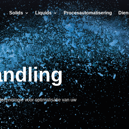
Solids
Liquids
Procesautomatisering
Dien
ndling
 technologie voor optimalisatie van uw