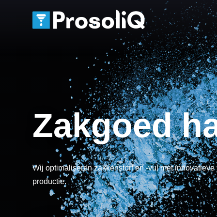
Zakgoed ha
Wij optimaliseren zakkenstort en -vul met innovatieve
productie.