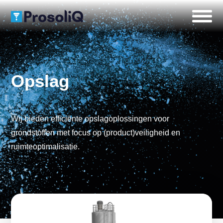
Opslag
Wij bieden efficiënte opslagoplossingen voor
grondstoffen met focus op (product)veiligheid en
ruimteoptimalisatie.