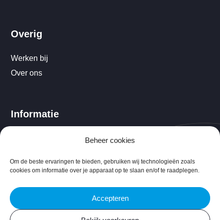
Overig
Werken bij
Over ons
Informatie
Cookiebeleid (EU)
Beheer cookies
Disclaimer
Om de beste ervaringen te bieden, gebruiken wij technologieën zoals
cookies om informatie over je apparaat op te slaan en/of te raadplegen.
Accepteren
©ProsoliQ 2026 |